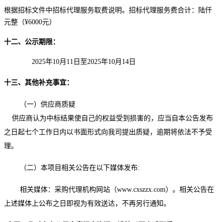
根据招标文件中招标代理服务取
费说明。招标代理服务费合计：
陆仟
元整
（
¥6000元
）
十二
、公示期限：
2025年
10
月
11
日
至
2025年
10
月
14
日
十
三
、其他补充事宜：
（一）供应商质疑
供应商认为中标结果使自己的权益受到损害的，应当自本公告发布
之日起七个工作日内以书面形式向我司提出质疑，逾期将依法不予受
理。
（二）本项目相关公告在以下媒体发布
:
相关媒体：采购代理机构网站（
www.cxszzx.com）。相关公告在
上述媒体上公布之日即视为有效送达，不再另行通知。