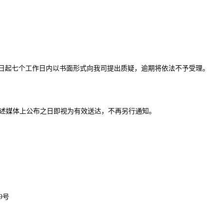
日起七个工作日内以书面形式向我司提出质疑，逾期将依法不予受理。
关公告在上述媒体上公布之日即视为有效送达，不再另行通知。
9号