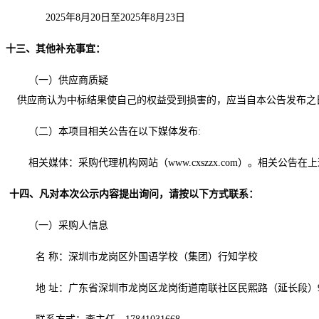
2025年
8
月
20
日
至
2025年
8
月
23
日
十
三
、其他补充事宜：
（一）供应商质疑
供应商认为中标结果使自己的权益受到损害的，应当自本公告发布之
（二）本项目相关公告在以下媒体发布
:
相关媒体：采购代理机构网站（
www.cxszzx.com）。相
十
四
、凡对本次公示内容提出询问，请按以下方式联系：
（一）采购人信息
名
称：
深圳市龙岗区外国语学校（集团）行知学校
地
址：
广东省深圳市龙岗区龙岗街道南联社区民熙路（延长段）