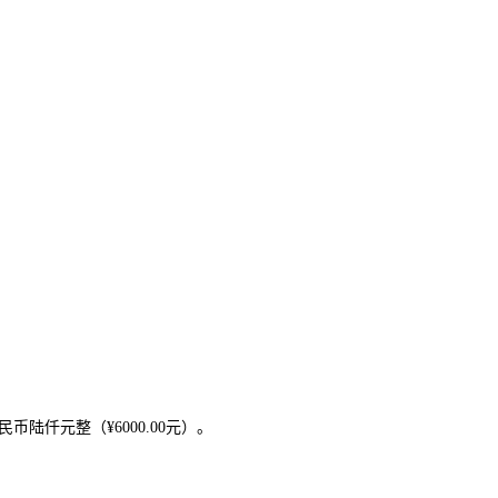
民币
陆仟
元整（
¥
6000
.00元）。