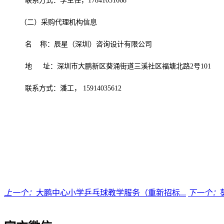
联系方式：李主任，
17841031668
（二）采购代理机构信息
名
称：辰星（深圳）咨询设计有限公司
地
址：深圳市大鹏新区葵涌街道三溪社区福塘北路
2号101
联系方式：潘工，
15914035612
上一个：
大鹏中心小学乒乓球教学服务（重新招标...
下一个：