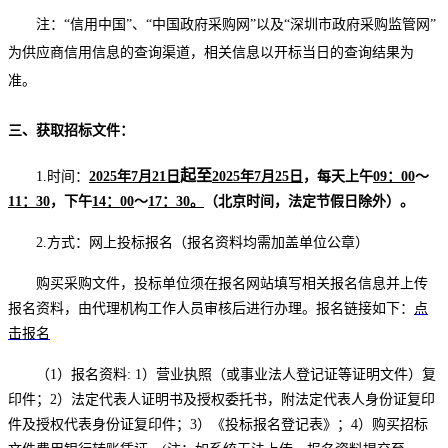
注：
“信用中国”、“中国政府采购网”以及“深圳市政府采购监管网”
为供应商信用信息的查询渠道，相关信息以开标当日的查询结果为
准。
三、获取招标文件：
起至
1.时间：
2025年
7
月
21
日
2025年
7
月
25
日
，每天上午
09：00
～
11：30
，下午
14：00
～
17：30。
（北京时间，法定节假日除外）。
2.方式：网上投标报名（报名资料均需加盖单位公章）
购买采购文件，投标单位须在报名网站填写相关报名信息并上传
报名资料，由代理机构工作人员审核后进行办理。报名链接如下：
点
击报名
（
1）报名资料: 1）营业执照（或事业法人登记证等证明文件）复
印件；2）法定代表人证明书及授权委托书，附法定代表人身份证复印
件及授权代表身份证复印件；3）《投标报名登记表》；4）购买招标