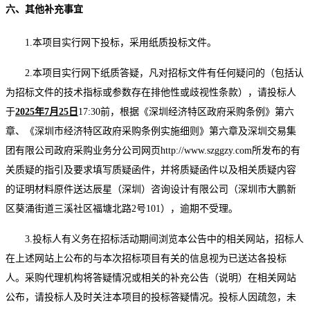
六、其他补充事宜
1.本项目实行网下投标，采用纸质投标文件。
2.本项目实行网下纸质答疑，凡对招标文件有任何疑问的（包括认
为招标文件的技术指标或参数存在排他性或歧视性条款），请投标人
于
2025年
7
月
25
日
17:30前，根据《深圳经济特区政府采购条例》第六
章、《深圳市经济特区政府采购条例实施细则》第六章及深圳交易集
团有限公司政府采购业务分公司网页http://www.szggzy.com所发布的有
关质疑的指引及要求填写质疑函件，并将质疑函件以及相关质疑内容
的证明材料原件送达辰星（深圳）咨询设计有限公司（深圳市大鹏新
区葵涌街道三溪社区福塘北路2号101），逾期不受理。
3.投标人有义务在招标活动期间浏览本公告中的相关网站，招标人
在上述网站上公布的与本次招标项目有关的信息视为已送达各投标
人。采购代理机构将答疑情况或相关的补充公告（说明）在相关网站
公布，请投标人及时关注本项目的投标答疑情况。投标人因疏忽，未