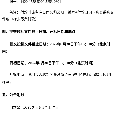
账号：
4420 1558 5000 5253 0801
备注：付款时请备注公司名称及项目编号
+付款原因（购买采购文
件或中标服务费付款）
四、提交投标文件截止日期、开标日期和地点
提交投标文件截止日期：
2025年
7
月
30
日下午
1
5
：
1
0分
（北京时
间）
开标日期：
2025年
7
月
30
日下午
1
5
：
1
0分
（北京时间）
开标地点：深圳市大鹏新区葵涌街道三溪社区福塘北路
2号101开
标室。
五、公告期限
自本公告发布之日起
5个工作日。